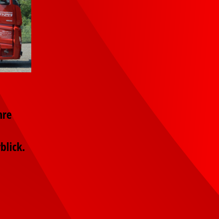
hre
blick.