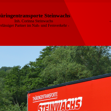
üringentransporte Steinwachs
nh. Corinna Steinwachs - I
rlässiger Partner im Nah- und Fernverkehr -