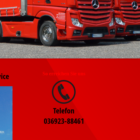
vice
So erreichen Sie uns
Telefon
036923-88461