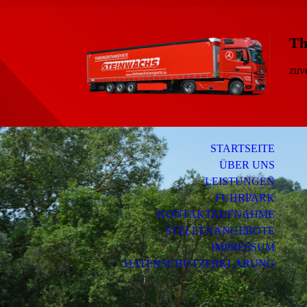
Th
I
zuve
STARTSEITE
ÜBER UNS
LEISTUNGEN
FUHRPARK
KONTAKTAUFNAHME
STELLENANGEBOTE
IMPRESSUM
DATENSCHUTZERKLÄRUNG