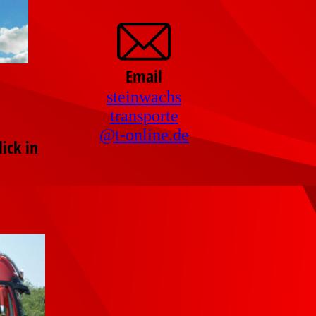
Email
steinwachs
transporte
@
t-online.de
ick in